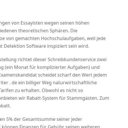
gungen von Essayisten wegen seinen höhen
edenen theoretischen Sphären. Die
oe von gemachten Hochschulaufgaben, weil jede
t Detektion Software inspiziert sein wird.
tellung richtet dieser Schreibkundenservice zwei
g (ein Monat für komplizierter Aufgaben) und
 Examenskandidat scheidet scharf den Wert jedem
er . de ein billiger Weg naturwirtschaftliche
arifen zu erhalten. Obwohl es nicht so
t, anbieten wir Rabatt-System für Stammgästen. Zum
abatt.
en 5% der Gesamtsumme seiner jeder
 können Finanzen für Gebühr seinen weiteren