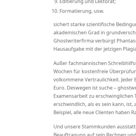
Editierung und Lektorat;
Formatierung, usw.
sichert starke szientifische Bedin
akademischen Grad in grundverschi
Ghostwriterfirma verbürgt Phantas
Hausaufgabe mit der jetzigen Plagia
Außer fachmännischen Schreibhilfss
Wochen für kostenfreie Überprüfun
volkommene Vertraulichkeit. Jeder
Euro. Deswegen ist suche – ghostwrit
Examensarbeit zu erschwinglichen T
erschwindlich, als es sein kann, is
Beispiel, alle neue Clienten haben R
Und unsere Stammkunden ausstatt
Beauftragung auf sein Rechnen und