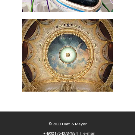
© 2023 Hartl & Meyer
T +49(0)17640734984 |
e-mail